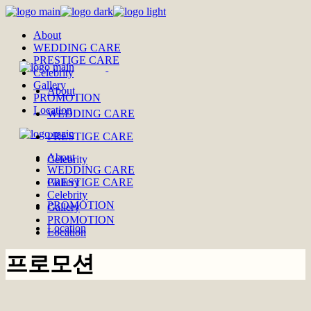
Skip
to
About
the
WEDDING CARE
content
PRESTIGE CARE
Celebrity
Gallery
About
PROMOTION
Location
WEDDING CARE
PRESTIGE CARE
About
Celebrity
WEDDING CARE
PRESTIGE CARE
Gallery
Celebrity
PROMOTION
Gallery
PROMOTION
Location
Location
프로모션